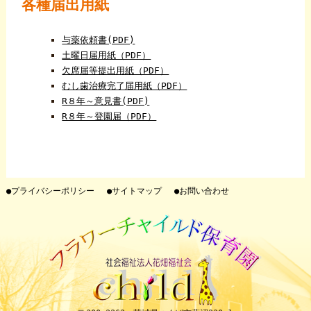
各種届出用紙
与薬依頼書(PDF)
土曜日届用紙（PDF）
欠席届等提出用紙（PDF）
むし歯治療完了届用紙（PDF）
R８年～意見書(PDF)
R８年～登園届（PDF）
●プライバシーポリシー
●サイトマップ
●お問い合わせ