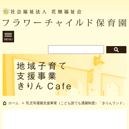
MENU
乳児等通園支援事業（こども誰でも
ホーム
>
乳児等通園支援事業（こども誰でも通園制度）「きりんランド」
ド」