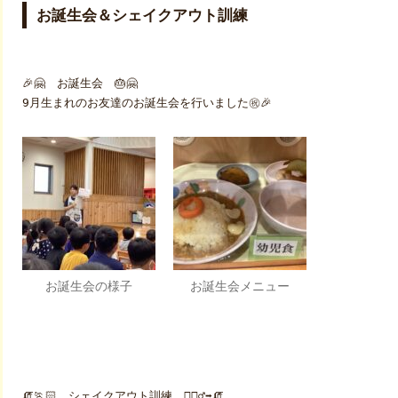
お誕生会＆シェイクアウト訓練
🎉🤗 お誕生会 🎂🤗
9月生まれのお友達のお誕生会を行いました㊗️🎉
お誕生会の様子
お誕生会メニュー
🧯🏃🏻 シェイクアウト訓練 🏃🏻‍♂️‍➡️🧯