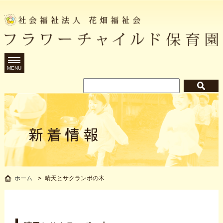
MENU
晴天とサクランボの木
ホーム
>
晴天とサクランボの木