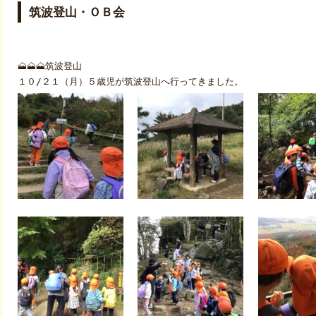
筑波登山・ＯＢ会
🗻🗻🗻筑波登山
１０/２１（月）５歳児が筑波登山へ行ってきました。