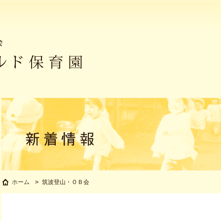
筑波登山・ＯＢ会
ホーム
>
筑波登山・ＯＢ会