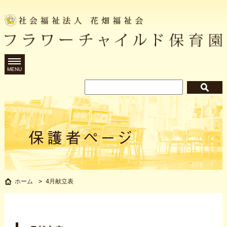
MENU
4月献立表
ホーム
>
4月献立表