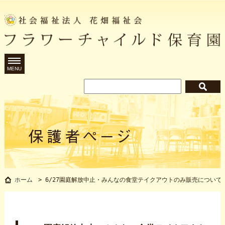
MENU
6/27園庭解放中止・みんなの食堂
ホーム
>
6/27園庭解放中止・みんなの食堂テイクアウトのみ販売について
ついて